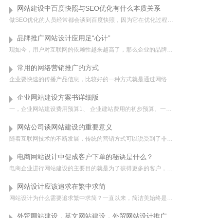
网站建设中百度快照与SEO优化有什么本质关系
做SEO优化的人员经常都会谈到百度快照，因为它在优化过程中有一定的指导意义，对网站收录和排名分析都有参考价值，那么百度快照具体跟SEO有什么关系呢？ 百度快照优化,seo优化先来了解下什么是百度快照吧。当我...
品牌推广网站设计应用足“心计”
现如今，用户对互联网的依赖性越来越高了，那么企业的品牌宣传就不能仅仅局限在线下，而要更多地转移到线上来。线上推广往往是以企业网站为基础的，下面成都网站设计公司就来和大家说说该怎么设计网站吧。1、积极展现...
常用的网络营销推广的方式
企业要快速的传播产品信息，比较好的一种方式就是通过网络营销推广来实现，而随着企业对网络营销推广方式方法的了解，企业也可以根据自己具体的需求来选择合适的网络推广方式，到达比较好的营销传播效果。那么，常用...
企业网站建设方案书详细版
一，企业网站建设费用预算1、 企业建站费用的初步预算。一般根据企业的规模、建站的目的、上级的批准而定。2、 专业建站公司提供详细的功能描述及报价，企业进行性价比研究。3、 网站的价格从几千元到十几万元不等。...
网站公司谈网站建设的重要意义
随着互联网技术的不断发展，传统的营销方式可以说受到了非常大的冲击，这同时也给互联网行业带来了新的机遇和挑战，现代企业都更加关注以互联网为主的营销方式，为此，网站建设成为了不少用户的好选择，企业如果还固...
电商网站设计中促成客户下单的秘诀是什么？
电商企业进行网站建设的主要目的就是为了获得更多的客户，提高企业的销售额，所以电商网站设计时能否促成客户下单是一项非常重要的任务。不仅电商网站设计是这样的，其他商业型网站设计也不例外，这就要求设计师们在...
网站设计应该追求在繁中求简
网站设计为什么需要追求繁中求简？一直以来，简洁美始终是设计师们追求和向往的感觉，因为简洁的网站让人视觉清晰、心情平静，感觉非常好，不像喧闹的街市、烦杂的马路，让人不得安宁。如何把内容繁多的网站做的简单...
外贸网站建设，英文网站建设，外贸网站设计推广 ，外贸SOHO建站