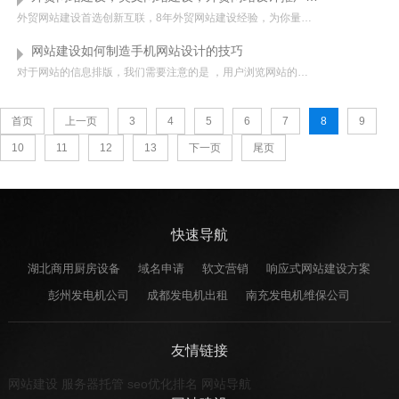
外贸网站建设首选创新互联，8年外贸网站建设经验，为你量身定制性价比高，最好的外贸网站。结合网站谷歌SEO优化技术，顶级域名，采用美国优质的服务器，全球访问无阻，专业的做外贸企业邮箱，无限容量，全球畅发无...
网站建设如何制造手机网站设计的技巧
对于网站的信息排版，我们需要注意的是 ，用户浏览网站的规律往往都是从上往下，从左往右，这种行为习惯决定了网站的排版规律，因此主营业务等重要的信息应该靠上放左边，其他次要的内容放下面，这样才能符合用户的浏...
首页
上一页
3
4
5
6
7
8
9
10
11
12
13
下一页
尾页
快速导航
湖北商用厨房设备
域名申请
软文营销
响应式网站建设方案
彭州发电机公司
成都发电机出租
南充发电机维保公司
友情链接
网站建设
服务器托管
seo优化排名
网站导航