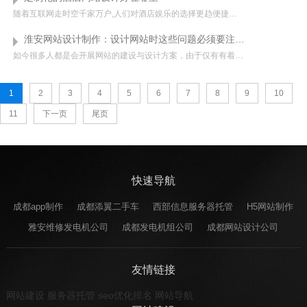
随着互联网走时空千家万户,人们对酒店娱乐的选择更趋便捷化,大部分人们在消费前都会先在网络中查询相关资料信息，这时候酒店的网站就像是一张名片，代表了酒店的往上形象，也会让顾客进行消费取向，一个美观有价值的...
淮安网站设计制作：设计网站时这些问题必须要注意！
如今很多人都是会开展网站的建设与设计方案，由于仅有有着自身的网址，才可以将自身的公司与品牌营销出来，而且能更强的与顾客开展沟通交流，那样才可以了解本身商品的不够，为了更好地可以做到那样的实际效果，就务...
1
2
3
4
5
6
7
8
9
10
11
下一页
尾页
快速导航
成都app制作
成都添翼二手车
西部信息服务器托管
H5网站制作
雅安维修发电机公司
成都发电机组公司
成都网站设计公司
友情链接
网站建设
服务器托管
seo优化排名
网站导航