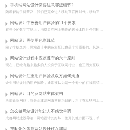
手机端网站设计需要注意哪些细节?
随着智能手机普及，我们已完全进入移动互联网时代，移动互联网时代移动端网站必不可少，除了直观的网站设计外，站长们也需要在网站的细节上下功夫，那么，手机端网站设计需要注意哪些细节?下面...
网站设计中改善用户体验的11个要素
在当今的数字市场上，消费者在网上购物的选择比以往任何时候都多。几乎所有能想到的产品或服务都唾手可得，这意味着每一家在线企业都必须找到一种方法，说服消费者选择它们，而不是其他企业。较好的方法之一是提供直...
网站设计需使用色彩规范
除了排版之外，网站设计中的色彩配比也是非常重要的。从深度分析的来说的话颜色也是有性格的，不同的颜色会彰显出不同的感觉，这主要还是和我们人类对颜色的认知是有直接关系的。成都网站设计创新互联认为很多色彩的...
网站设计过程中应该遵守的六个原则
现在，已经有越来越多的人投身于互联网行业，也正因为互联网行业给人们带来的便利，所以各大行业也开始利用互联网来进行宣传。可以看到，如今很多大中小企业都利用互联网进行公司的推广和品牌的产品的销售，所以这也...
网站设计注重用户体验及双方如何沟通
企业网站设计的用户体验，通常被认为是一个专业的在线营销和营销人员，对于普通用户，通常会说看看我的网站，一般来讲，这意味着该网站设计的应该是比较好看的，另一层意味着我制作的网站很有用，它不能没用，也就是...
网站设计目的及网站主体架构
所谓企业网站，就是企业以网络营销为目的，为了在互联网上进行企业宣传，节约宣传成本，增加宣传方式而建设的网站。那么沈阳企业网站建设又分哪几种类型呢？一、普及型网站每个企业都可以根据自身要求确定信息的发布...
怎么做网站设计能让人不感觉单调
成都网站建设导读：网站设计的好坏，抛开其他方面不说，单单就从网站的设计来说，一眼让人感觉不同，这样的网站都会给人留下一种想要自己看看。网站设计师都希望让自己的网站能够给人一种内在品质，不断的从多方面去...
定制化的酒店网站设计好在哪里